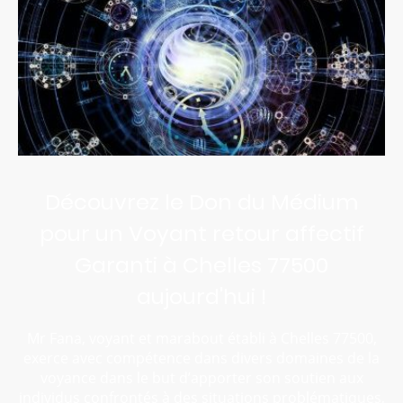
Découvrez le Don du Médium
pour un Voyant retour affectif
Garanti à Chelles 77500
aujourd'hui !
Mr Fana, voyant et marabout établi à Chelles 77500,
exerce avec compétence dans divers domaines de la
voyance dans le but d’apporter son soutien aux
individus confrontés à des situations problématiques,