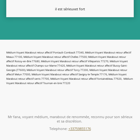
il est sérieuxet fort
Médium Voyant Marabout retour affectif Pontault-Combault 77340, Médium Voyant Marabout retour affectif
Meaux 77100, Médium Voyant Marabout retour affectif Chelles 77500; Médium Voyant Marabout retour
affectif Roissy-en-Brie 77680, Médium Voyant Marabout retour affectif Villeparisis 77270, Médium Voyant
Marabout retour affectif Champs-sur-Marne 77420, Médium Voyant Marabout retour affectif Bussy-Saint-
Georges (77600), Médium Voyant Marabout retour affectif Torcy 77200, Médium Voyant Marabout retour
affectif Melun 77000, Médium Voyant Marabout retour affectif Savigny-le-Temple 77176, Médium Voyant
Marabout retour affectif serris 77700, Médium Voyant Marabout retour affectif fontainebleau 77920, Médium
Voyant Marabout retour affectif Tournan-en-brie 77220
Mr fana, voyant médium, marabout de renommée, reconnu pour son sérieux
et sa discrétion.
Telephone:
+33759855176